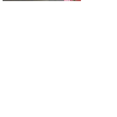
市政府副秘书长马宁生参加活动并宣布全
市“质量月”活动启动，市质量发展委员会办
公室主任、市市场监管局局长李炜致辞，
市市场监管局副局长黄剑主持，市质量发
展委员会有关成员单位和各区县质量发展
委员会办公室负责人、全市部分茶叶企业
负责人等近百人参加活动。
上一篇：
无
ꄴ
下一篇：
无
ꄲ